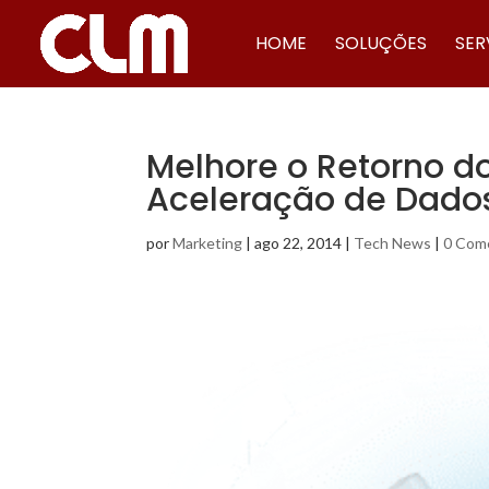
HOME
SOLUÇÕES
SER
Melhore o Retorno d
Aceleração de Dado
por
Marketing
|
ago 22, 2014
|
Tech News
|
0 Com