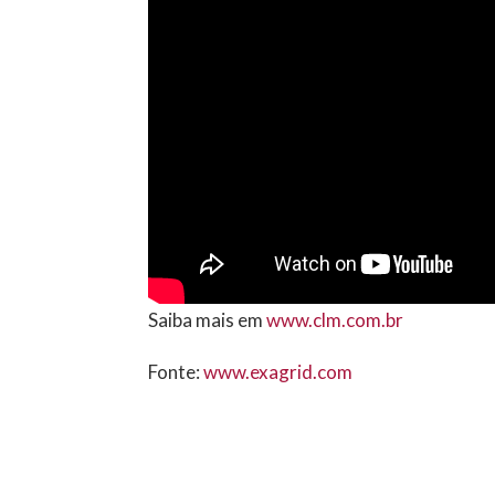
Saiba mais em
www.clm.com.br
Fonte:
www.exagrid.com