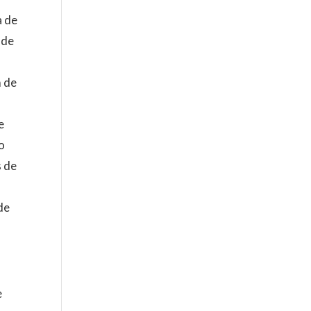
a de
 de
m de
e
o
s de
de
e