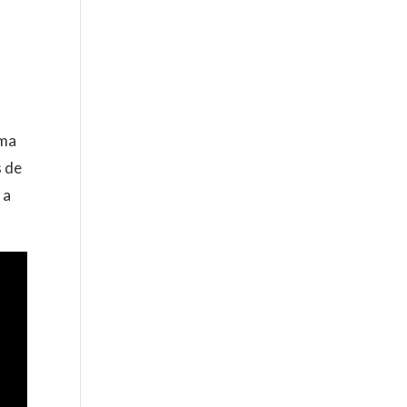
a
uma
s de
 a