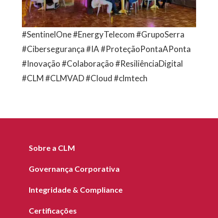
#SentinelOne #EnergyTelecom #GrupoSerra
#Cibersegurança #IA #ProteçãoPontaAPonta
#Inovação #Colaboração #ResiliênciaDigital
#CLM #CLMVAD #Cloud #clmtech
Sobre a CLM
Governança Corporativa
Integridade & Compliance
Certificações