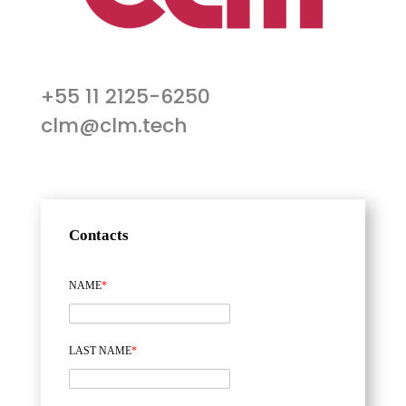
+55 11 2125-6250
clm@clm.tech
Contacts
NAME
*
LAST NAME
*