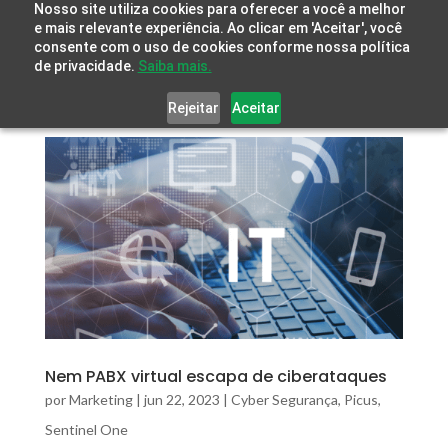
Nosso site utiliza cookies para oferecer a você a melhor
e mais relevante experiência. Ao clicar em 'Aceitar', você
consente com o uso de cookies conforme nossa política
de privacidade.
Saiba mais.
Rejeitar
Aceitar
Nem PABX virtual escapa de ciberataques
por
Marketing
|
jun 22, 2023
|
Cyber Segurança
,
Picus
,
Sentinel One