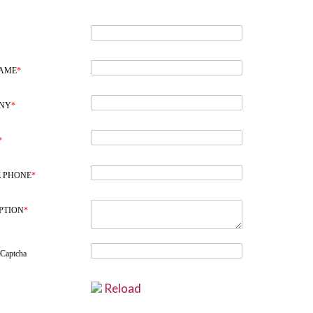
NAME
*
NY
*
*
 PHONE
*
PTION
*
 Captcha
Reload