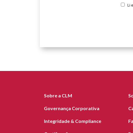
Li 
Sobre a CLM
S
Governança Corporativa
C
Integridade & Compliance
F