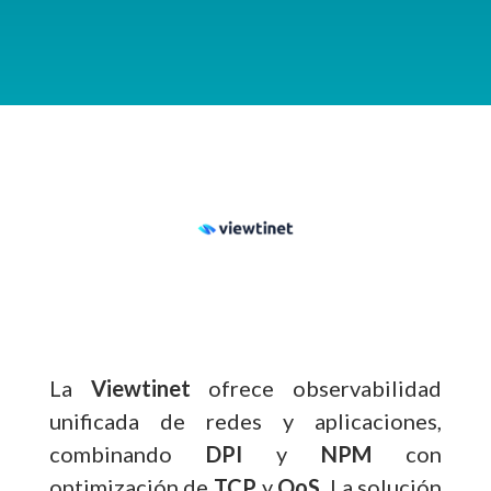
La
Viewtinet
ofrece observabilidad
unificada de redes y aplicaciones,
combinando
DPI
y
NPM
con
optimización de
TCP
y
QoS
. La solución