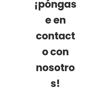
¡póngas
e en
contact
o con
nosotro
s!