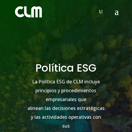
Video
Player
Política ESG
La Política ESG de CLM incluye
principios y procedimientos
empresariales que
alinean las decisiones estratégicas
y las actividades operativas con
sus