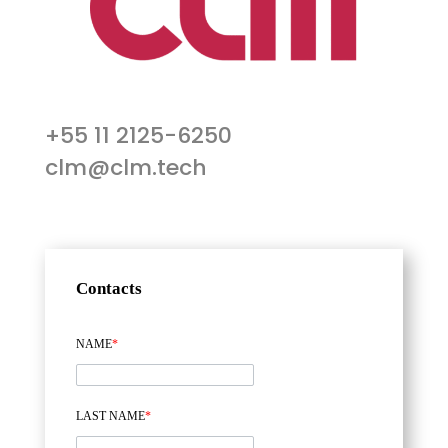
+55 11 2125-6250
clm@clm.tech
Contacts
NAME
*
LAST NAME
*