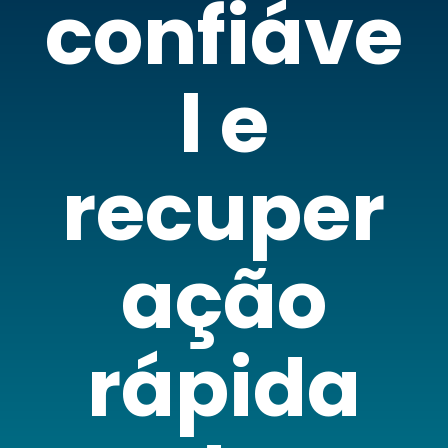
confiáve
l e
recuper
ação
rápida