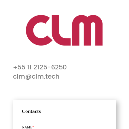
+55 11 2125-6250
clm@clm.tech
Contacts
NAME
*