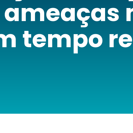
a ameaças 
m tempo re