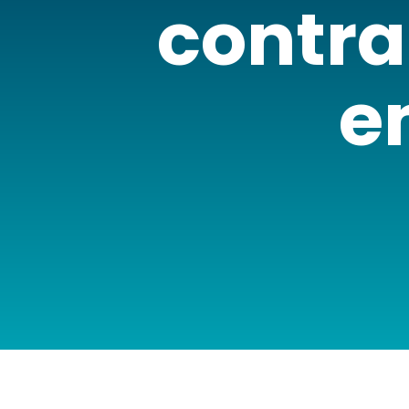
contr
e