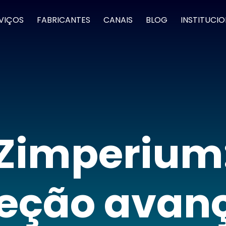
VIÇOS
FABRICANTES
CANAIS
BLOG
INSTITUCI
Zimperium
teção avan