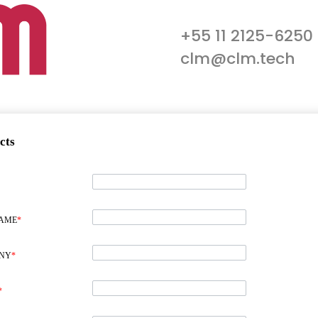
+55 11 2125-6250
clm@clm.tech
cts
NAME
*
NY
*
*