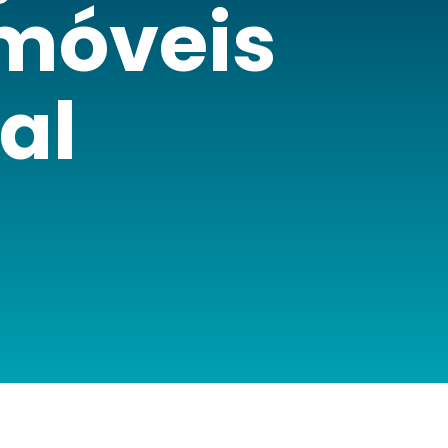
móveis
al