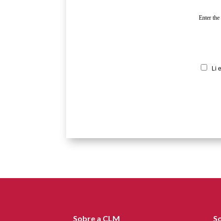
Enter the
Li 
Sobre a CLM
S