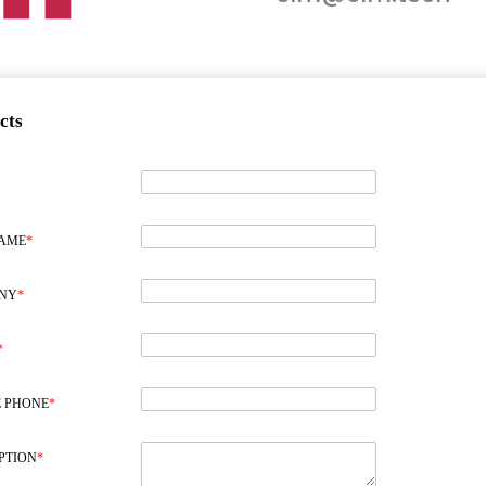
cts
NAME
*
NY
*
*
 PHONE
*
PTION
*