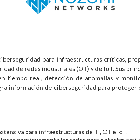
berseguridad para infraestructuras críticas, pr
uridad de redes industriales (OT) y de IoT. Sus pr
 en tiempo real, detección de anomalías y moni
ra información de ciberseguridad para proteger 
extensiva para infraestructuras de TI, OT e IoT.
torea continuamente las redes para detectar acti