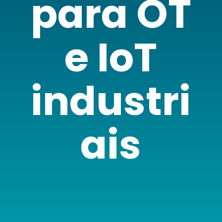
para OT
e IoT
industri
ais