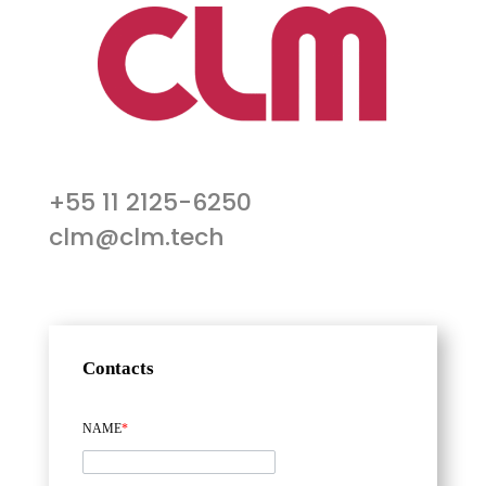
+55 11 2125-6250
clm@clm.tech
Contacts
NAME
*