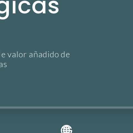
gicas
de valor añadido de
as